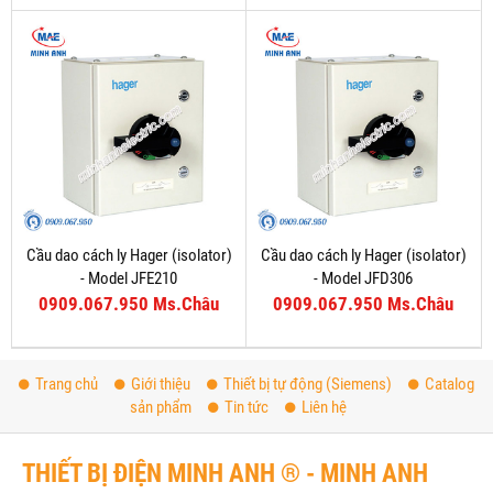
Cầu dao cách ly Hager (isolator)
Cầu dao cách ly Hager (isolator)
- Model JFE210
- Model JFD306
0909.067.950 Ms.Châu
0909.067.950 Ms.Châu
Trang chủ
Giới thiệu
Thiết bị tự động (Siemens)
Catalog
sản phẩm
Tin tức
Liên hệ
THIẾT BỊ ĐIỆN MINH ANH ® - MINH ANH