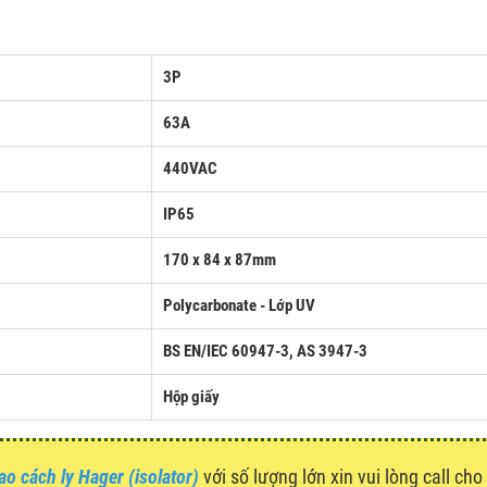
3P
63A
440VAC
IP65
170 x 84 x 87mm
Polycarbonate - Lớp UV
BS EN/IEC 60947-3, AS 3947-3
Hộp giấy
ao cách ly Hager (isolator)
với số lượng lớn xin vui lòng call cho