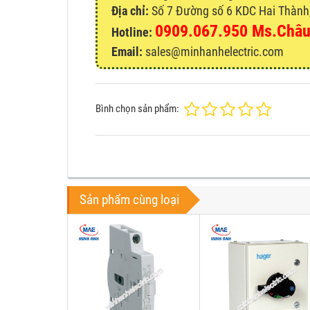
Địa chỉ:
Số 7 Đường số 6 KDC Hai Thành, 
0909.067.950 Ms.Châ
Hotline:
Email:
sales@minhanhelectric.com
Bình chọn sản phẩm:
Sản phẩm cùng loại