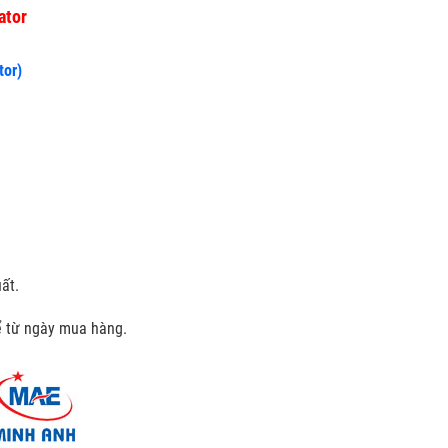
ator
tor)
ất.
kể từ ngày mua hàng.