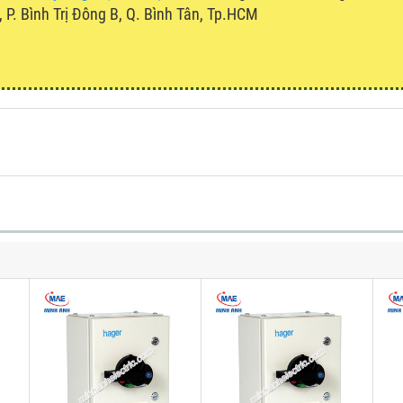
P. Bình Trị Đông B, Q. Bình Tân, Tp.HCM
u