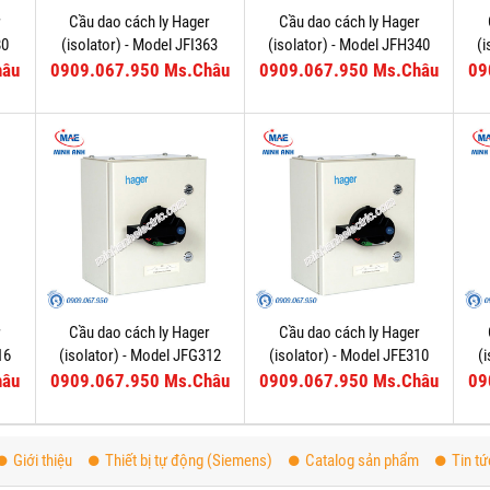
r
Cầu dao cách ly Hager
Cầu dao cách ly Hager
80
(isolator) - Model JFI363
(isolator) - Model JFH340
(
hâu
0909.067.950 Ms.Châu
0909.067.950 Ms.Châu
09
r
Cầu dao cách ly Hager
Cầu dao cách ly Hager
16
(isolator) - Model JFG312
(isolator) - Model JFE310
(
hâu
0909.067.950 Ms.Châu
0909.067.950 Ms.Châu
09
Giới thiệu
Thiết bị tự động (Siemens)
Catalog sản phẩm
Tin tứ