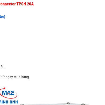
sconnector TPSN 20A
tor)
ất.
kể từ ngày mua hàng.