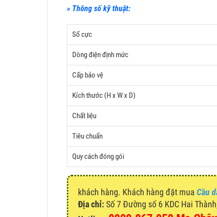
» Thông số kỹ thuật:
Số cực
Dòng điện định mức
Cấp bảo vệ
Kích thước (H x W x D)
Chất liệu
Tiêu chuẩn
Quy cách đóng gói
khách hàng. Khách hàng đặt mua
Cầu d
Địa chỉ:
Số 7 Đường số 6 KDC Hai Thành, 