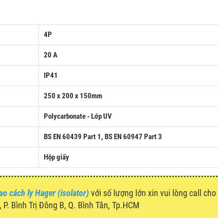
4P
20 A
IP41
250 x 200 x 150mm
Polycarbonate - Lớp UV
BS EN 60439 Part 1,
BS EN 60947 Part 3
Hộp giấy
ao cách ly Hager (isolator)
với số lượng lớn xin vui lòng call cho
P. Bình Trị Đông B, Q. Bình Tân, Tp.HCM