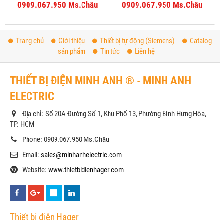
0XA8
1PH22-0XA8
0909.067.950 Ms.Châu
0909.067.950 Ms.Châu
Trang chủ
Giới thiệu
Thiết bị tự động (Siemens)
Catalog
sản phẩm
Tin tức
Liên hệ
THIẾT BỊ ĐIỆN MINH ANH ® - MINH ANH
ELECTRIC
Địa chỉ: Số 20A Đường Số 1, Khu Phố 13, Phường Bình Hưng Hòa,
TP. HCM
Phone: 0909.067.950 Ms.Châu
Email:
sales@minhanhelectric.com
Website:
www.thietbidienhager.com
Thiết bị điện Hager