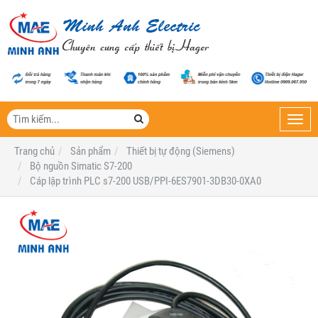
Toggl
navig
Trang chủ
Sản phẩm
Thiết bị tự động (Siemens)
Bộ nguồn Simatic S7-200
Cáp lập trình PLC s7-200 USB/PPI-6ES7901-3DB30-0XA0