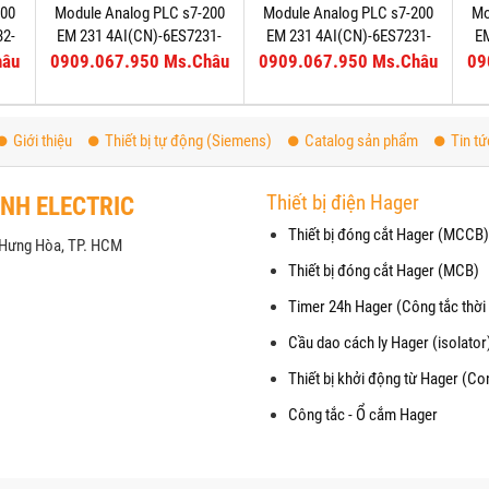
200
Module Analog PLC s7-200
Module Analog PLC s7-200
Mo
32-
EM 231 4AI(CN)-6ES7231-
EM 231 4AI(CN)-6ES7231-
E
7PD22-0XA8
0HC22-0XA8
hâu
0909.067.950 Ms.Châu
0909.067.950 Ms.Châu
09
Giới thiệu
Thiết bị tự động (Siemens)
Catalog sản phẩm
Tin tứ
Thiết bị điện Hager
ANH ELECTRIC
Thiết bị đóng cắt Hager (MCCB)
h Hưng Hòa, TP. HCM
Thiết bị đóng cắt Hager (MCB)
Timer 24h Hager (Công tắc thời 
Cầu dao cách ly Hager (isolator
Thiết bị khởi động từ Hager (Co
Công tắc - Ổ cắm Hager