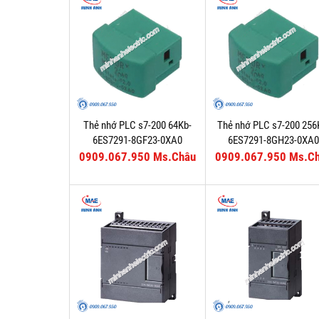
Thẻ nhớ PLC s7-200 64Kb-
Thẻ nhớ PLC s7-200 256
6ES7291-8GF23-0XA0
6ES7291-8GH23-0XA
0909.067.950 Ms.Châu
0909.067.950 Ms.C