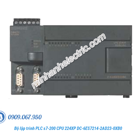
Bộ lập trình PLC s7-200 CPU 224XP DC-6ES7214-2AD23-0XB0