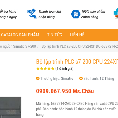
CATALOG SẢN PHẨM
TIN TỨC
LIÊN HỆ
ộ nguồn Simatic S7-200
Bộ lập trình PLC s7-200 CPU 224XP DC-6ES7214
Bộ lập trình PLC s7-200 CPU 224
(
1 đánh giá
)
Thương hiệu:
Simatic
Bảo hành:
12 Tháng
0909.067.950 Ms.Châu
Mã hàng: 6ES7214-2AD23-0XB0 Hãng sản xuất CPU 224
phí. Bảo hành: bảo hành 12 tháng do lỗi nhà sản xuất. 
hàng.