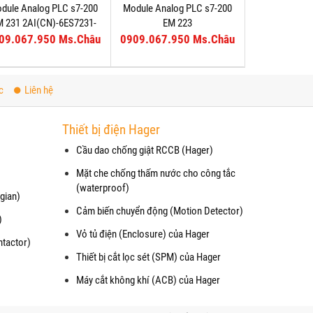
dule Analog PLC s7-200
Module Analog PLC s7-200
M 231 2AI(CN)-6ES7231-
EM 223
7PB22-0XA8
8DI/8DO(CN)-6ES7223-
09.067.950 Ms.Châu
0909.067.950 Ms.Châu
1PH22-0XA8
c
Liên hệ
Thiết bị điện Hager
Cầu dao chống giật RCCB (Hager)
Mặt che chống thấm nước cho công tắc
(waterproof)
gian)
Cảm biến chuyển động (Motion Detector)
)
Vỏ tủ điện (Enclosure) của Hager
ntactor)
Thiết bị cắt lọc sét (SPM) của Hager
Máy cắt không khí (ACB) của Hager