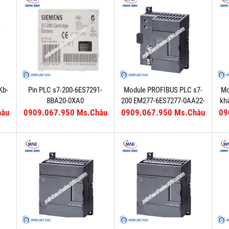
Kb-
Pin PLC s7-200-6ES7291-
Module PROFIBUS PLC s7-
Mo
0
8BA20-0XA0
200 EM277-6ES7277-0AA22-
kh
0XA0
hâu
0909.067.950 Ms.Châu
0909.067.950 Ms.Châu
09