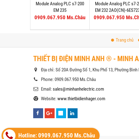
Module Analog PLC s7-200
Module Analog PLC s7-
EM 235
EM 232 2AO(CN)-6ES72
4AI/1AO(CN)-6ES7235-
0HB22-0XA8
0909.067.950 Ms.Châu
0909.067.950 Ms.C
0KD22-0XA8
Trang chủ
THIẾT BỊ ĐIỆN MINH ANH ® - MINH 
Địa chỉ: Số 20A Đường Số 1, Khu Phố 13, Phường Bìn
Phone: 0909.067.950 Ms.Châu
Email:
sales@minhanhelectric.com
Website:
www.thietbidienhager.com
Hotline: 0909.067.950 Ms.Châu