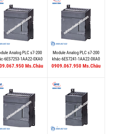
dule Analog PLC s7-200
Module Analog PLC s7-200
ác-6ES7253-1AA22-0XA0
khác-6ES7241-1AA22-0XA0
09.067.950 Ms.Châu
0909.067.950 Ms.Châu