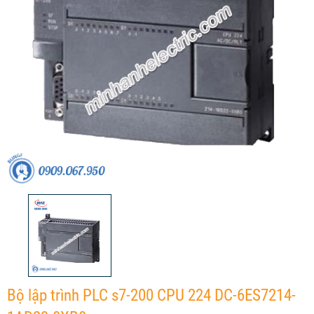
Bộ lập trình PLC s7-200 CPU 224 DC-6ES7214-