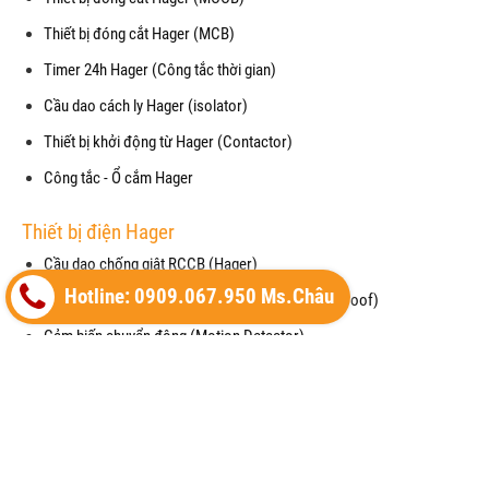
Thiết bị đóng cắt Hager (MCB)
Timer 24h Hager (Công tắc thời gian)
Cầu dao cách ly Hager (isolator)
Thiết bị khởi động từ Hager (Contactor)
Công tắc - Ổ cắm Hager
Thiết bị điện Hager
Cầu dao chống giật RCCB (Hager)
Hotline: 0909.067.950 Ms.Châu
Mặt che chống thấm nước cho công tắc (waterproof)
Cảm biến chuyển động (Motion Detector)
Vỏ tủ điện (Enclosure) của Hager
Thiết bị cắt lọc sét (SPM) của Hager
Máy cắt không khí (ACB) của Hager