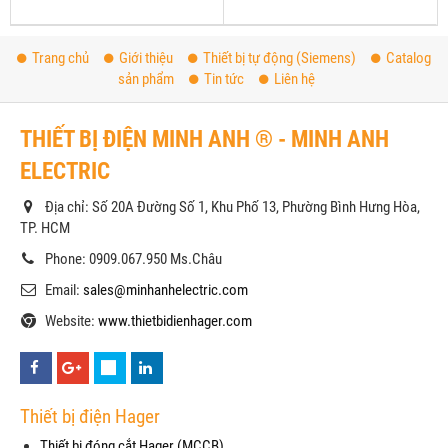
Trang chủ
Giới thiệu
Thiết bị tự động (Siemens)
Catalog
sản phẩm
Tin tức
Liên hệ
THIẾT BỊ ĐIỆN MINH ANH ® - MINH ANH
ELECTRIC
Địa chỉ: Số 20A Đường Số 1, Khu Phố 13, Phường Bình Hưng Hòa,
TP. HCM
Phone: 0909.067.950 Ms.Châu
Email:
sales@minhanhelectric.com
Website:
www.thietbidienhager.com
Thiết bị điện Hager
Thiết bị đóng cắt Hager (MCCB)