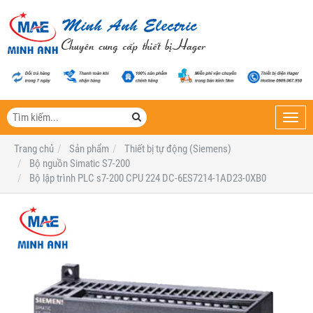
Toggl
navig
Trang chủ
Sản phẩm
Thiết bị tự động (Siemens)
Bộ nguồn Simatic S7-200
Bộ lập trình PLC s7-200 CPU 224 DC-6ES7214-1AD23-0XB0