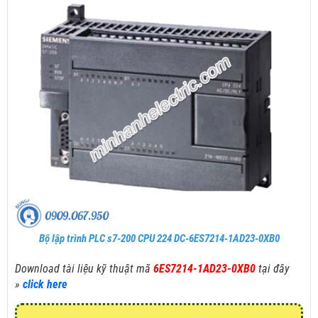
Bộ lập trình PLC s7-200 CPU 224 DC-6ES7214-1AD23-0XB0
Download tài liệu kỹ thuật mã
6ES7214-1AD23-0XB0
tại đây
»
click here