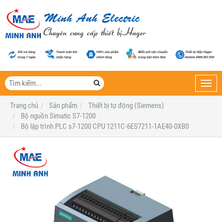
Toggl
navig
Trang chủ
Sản phẩm
Thiết bị tự động (Siemens)
Bộ nguồn Simatic S7-1200
Bộ lập trình PLC s7-1200 CPU 1211C-6ES7211-1AE40-0XB0