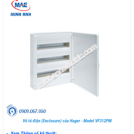
Vỏ tủ điện (Enclosure) của Hager - Model VF312PM
» Xem Thông số kỹ thuật: