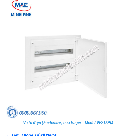
Vỏ tủ điện (Enclosure) của Hager - Model VF218PM
» Xem Thông số kỹ thuật: