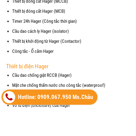
Thiết bị đóng cắt Hager (MCCB)
Thiết bị đóng cắt Hager (MCB)
Timer 24h Hager (Công tắc thời gian)
Cầu dao cách ly Hager (isolator)
Thiết bị khởi động từ Hager (Contactor)
Công tắc - Ổ cắm Hager
Thiết bị điện Hager
Cầu dao chống giật RCCB (Hager)
Mặt che chống thấm nước cho công tắc (waterproof)
Cảm biến chuyển động (Motion Detector)
Hotline: 0909.067.950 Ms.Châu
Vỏ tủ điện (Enclosure) của Hager
Thiết bị cắt lọc sét (SPM) của Hager
Máy cắt không khí (ACB) của Hager