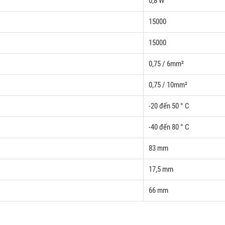
0,8 W
15000
15000
0,75 / 6mm²
0,75 / 10mm²
-20 đến 50 ° C
-40 đến 80 ° C
83 mm
17,5 mm
66 mm