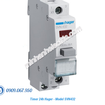
Timer 24h Hager - Model SVN432