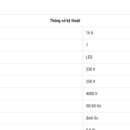
Thông số kỹ thuật
16 A
1
LED
230 V
250 V
4000 V
50/60 Hz
đinh ốc