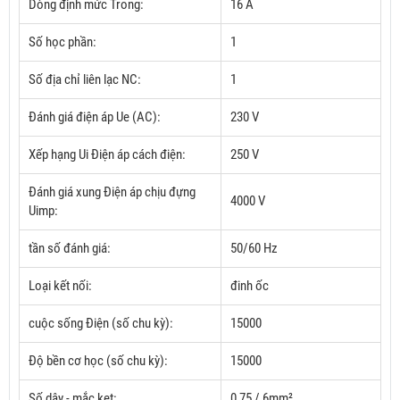
Dòng định mức Trong:
16 A
Số học phần:
1
Số địa chỉ liên lạc NC:
1
Đánh giá điện áp Ue (AC):
230 V
Xếp hạng Ui Điện áp cách điện:
250 V
Đánh giá xung Điện áp chịu đựng
4000 V
Uimp:
tần số đánh giá:
50/60 Hz
Loại kết nối:
đinh ốc
cuộc sống Điện (số chu kỳ):
15000
Độ bền cơ học (số chu kỳ):
15000
Số dây - mắc kẹt:
0,75 / 6mm²