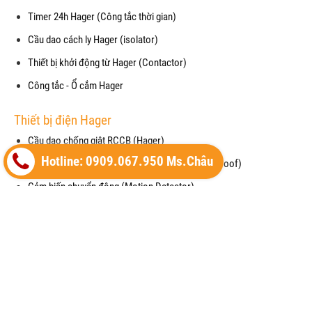
Timer 24h Hager (Công tắc thời gian)
Cầu dao cách ly Hager (isolator)
Thiết bị khởi động từ Hager (Contactor)
Công tắc - Ổ cắm Hager
Thiết bị điện Hager
Cầu dao chống giật RCCB (Hager)
Hotline: 0909.067.950 Ms.Châu
Mặt che chống thấm nước cho công tắc (waterproof)
Cảm biến chuyển động (Motion Detector)
Vỏ tủ điện (Enclosure) của Hager
Thiết bị cắt lọc sét (SPM) của Hager
Máy cắt không khí (ACB) của Hager
Copyright© 2021
Designed By
GianHangVN