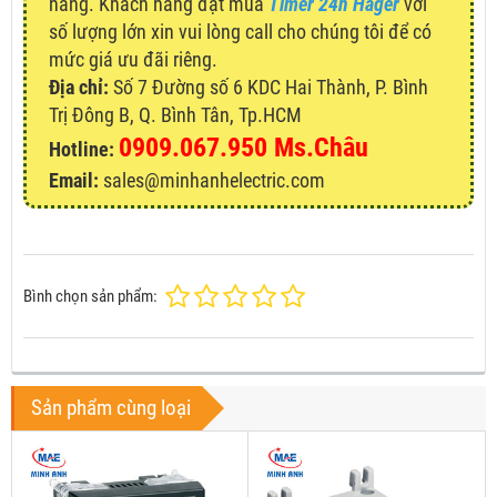
hàng. Khách hàng đặt mua
Timer 24h Hager
với
số lượng lớn xin vui lòng call cho chúng tôi để có
mức giá ưu đãi riêng.
Địa chỉ:
Số 7 Đường số 6 KDC Hai Thành, P. Bình
Trị Đông B, Q. Bình Tân, Tp.HCM
0909.067.950 Ms.Châu
Hotline:
Email:
sales@minhanhelectric.com
Bình chọn sản phẩm:
Sản phẩm cùng loại