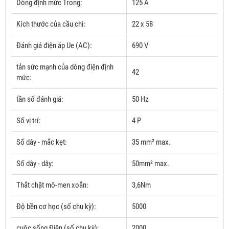
Dòng định mức Trong:
125 A
Kích thước của cầu chì:
22 x 58
Đánh giá điện áp Ue (AC):
690 V
tản sức mạnh của dòng điện định
42
mức:
tần số đánh giá:
50 Hz
Số vị trí:
4 P
Số dây - mắc kẹt:
35 mm² max.
Số dây - dây:
50mm² max.
Thắt chặt mô-men xoắn:
3,6Nm
Độ bền cơ học (số chu kỳ):
5000
cuộc sống Điện (số chu kỳ):
2000