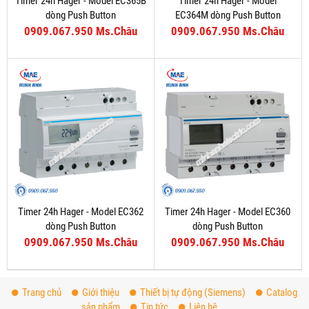
Timer 24h Hager - Model EC365B
Timer 24h Hager - Model
dòng Push Button
EC364M dòng Push Button
0909.067.950 Ms.Châu
0909.067.950 Ms.Châu
Timer 24h Hager - Model EC362
Timer 24h Hager - Model EC360
dòng Push Button
dòng Push Button
0909.067.950 Ms.Châu
0909.067.950 Ms.Châu
Trang chủ
Giới thiệu
Thiết bị tự động (Siemens)
Catalog
sản phẩm
Tin tức
Liên hệ