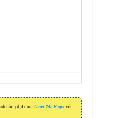
hách hàng đặt mua
Timer 24h Hager
với