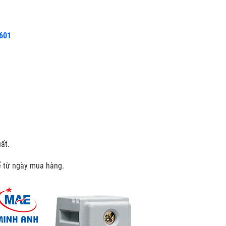
R601
ất.
kể từ ngày mua hàng.