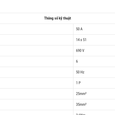
Thông số kỹ thuật
50 A
14 x 51
690 V
6
50 Hz
1 P
25mm²
35mm²