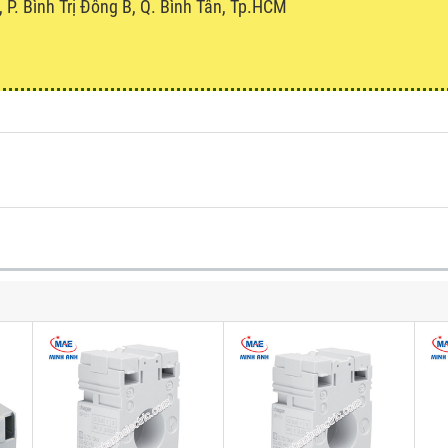
P. Bình Trị Đông B, Q. Bình Tân, Tp.HCM
u