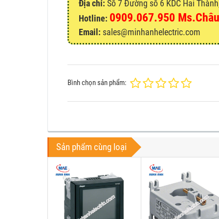
Địa chỉ:
Số 7 Đường số 6 KDC Hai Thành, 
0909.067.950 Ms.Châ
Hotline:
Email:
sales@minhanhelectric.com
Bình chọn sản phẩm:
Sản phẩm cùng loại