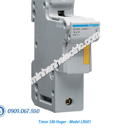
Timer 24h Hager - Model LR601