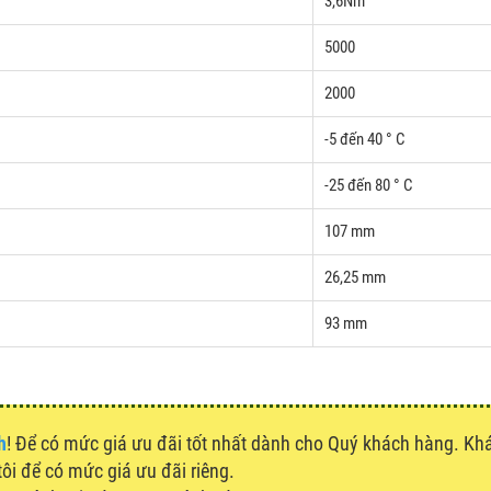
3,6Nm
5000
2000
-5 đến 40 ° C
-25 đến 80 ° C
107 mm
26,25 mm
93 mm
h
! Để có mức giá ưu đãi tốt nhất dành cho Quý khách hàng. K
tôi để có mức giá ưu đãi riêng.