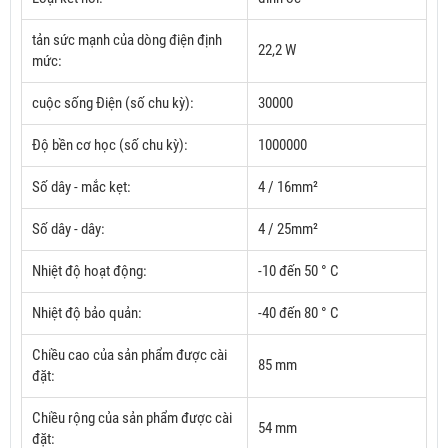
tản sức mạnh của dòng điện định
22,2 W
mức:
cuộc sống Điện (số chu kỳ):
30000
Độ bền cơ học (số chu kỳ):
1000000
Số dây - mắc kẹt:
4 / 16mm²
Số dây - dây:
4 / 25mm²
Nhiệt độ hoạt động:
-10 đến 50 ° C
Nhiệt độ bảo quản:
-40 đến 80 ° C
Chiều cao của sản phẩm được cài
85 mm
đặt:
Chiều rộng của sản phẩm được cài
54 mm
đặt: