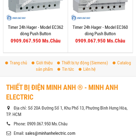
Timer 24h Hager - Model EC362
Timer 24h Hager - Model EC360
dòng Push Button
dòng Push Button
0909.067.950 Ms.Châu
0909.067.950 Ms.Châu
Trang chủ
Giới thiệu
Thiết bị tự động (Siemens)
Catalog
sản phẩm
Tin tức
Liên hệ
THIẾT BỊ ĐIỆN MINH ANH ® - MINH ANH
ELECTRIC
Địa chỉ: Số 20A Đường Số 1, Khu Phố 13, Phường Bình Hưng Hòa,
TP. HCM
Phone: 0909.067.950 Ms.Châu
Email:
sales@minhanhelectric.com