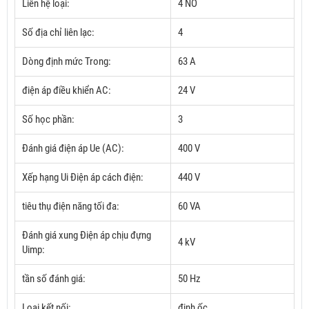
Liên hệ loại:
4 NO
Số địa chỉ liên lạc:
4
Dòng định mức Trong:
63 A
điện áp điều khiển AC:
24 V
Số học phần:
3
Đánh giá điện áp Ue (AC):
400 V
Xếp hạng Ui Điện áp cách điện:
440 V
tiêu thụ điện năng tối đa:
60 VA
Đánh giá xung Điện áp chịu đựng
4 kV
Uimp:
tần số đánh giá:
50 Hz
Loại kết nối:
đinh ốc