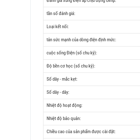
Đánh giá xung Điện áp chịu đựng Uimp:
tần số đánh giá:
Loại kết nối:
tản sức mạnh của dòng điện định mức:
cuộc sống Điện (số chu kỳ):
Độ bền cơ học (số chu kỳ):
Số dây - mắc kẹt:
Số dây - dây:
Nhiệt độ hoạt động:
Nhiệt độ bảo quản:
Chiều cao của sản phẩm được cài đặt: