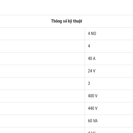
Thông số kỹ thuật
4 NO
4
40 A
24 V
3
400 V
440 V
60 VA