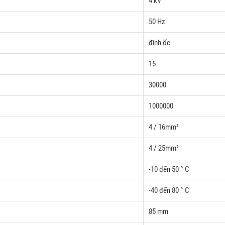
4 kV
50 Hz
đinh ốc
15
30000
1000000
4 / 16mm²
4 / 25mm²
-10 đến 50 ° C
-40 đến 80 ° C
85 mm