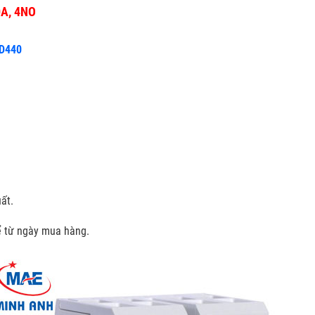
0A, 4NO
SD440
ất.
kể từ ngày mua hàng.