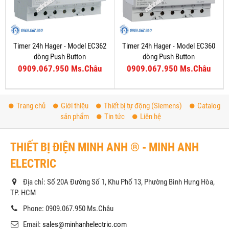
Timer 24h Hager - Model EC362
Timer 24h Hager - Model EC360
dòng Push Button
dòng Push Button
0909.067.950 Ms.Châu
0909.067.950 Ms.Châu
Trang chủ
Giới thiệu
Thiết bị tự động (Siemens)
Catalog
sản phẩm
Tin tức
Liên hệ
THIẾT BỊ ĐIỆN MINH ANH ® - MINH ANH
ELECTRIC
Địa chỉ: Số 20A Đường Số 1, Khu Phố 13, Phường Bình Hưng Hòa,
TP. HCM
Phone: 0909.067.950 Ms.Châu
Email:
sales@minhanhelectric.com