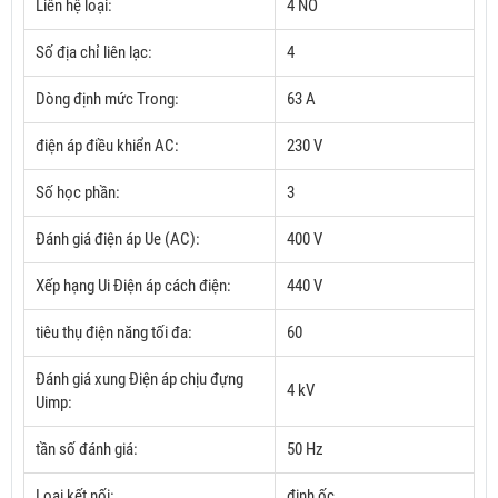
Liên hệ loại:
4 NO
Số địa chỉ liên lạc:
4
Dòng định mức Trong:
63 A
điện áp điều khiển AC:
230 V
Số học phần:
3
Đánh giá điện áp Ue (AC):
400 V
Xếp hạng Ui Điện áp cách điện:
440 V
tiêu thụ điện năng tối đa:
60
Đánh giá xung Điện áp chịu đựng
4 kV
Uimp:
tần số đánh giá:
50 Hz
Loại kết nối:
đinh ốc