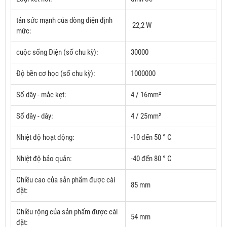
tản sức mạnh của dòng điện định
22,2 W
mức:
cuộc sống Điện (số chu kỳ):
30000
Độ bền cơ học (số chu kỳ):
1000000
Số dây - mắc kẹt:
4 / 16mm²
Số dây - dây:
4 / 25mm²
Nhiệt độ hoạt động:
-10 đến 50 ° C
Nhiệt độ bảo quản:
-40 đến 80 ° C
Chiều cao của sản phẩm được cài
85 mm
đặt:
Chiều rộng của sản phẩm được cài
54 mm
đặt: