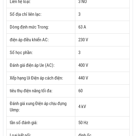
Liên hệ loại:
3 NO
Số địa chỉ liên lạc:
3
Dòng định mức Trong:
63 A
điện áp điều khiển AC:
230 V
Số học phần:
3
Đánh giá điện áp Ue (AC):
400 V
Xếp hạng Ui Điện áp cách điện:
440 V
tiêu thụ điện năng tối đa:
60
Đánh giá xung Điện áp chịu đựng
4 kV
Uimp:
tần số đánh giá:
50 Hz
Loại kết nối:
đinh ốc