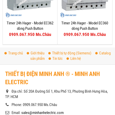
Timer 24h Hager - Model EC362
Timer 24h Hager - Model EC360
dòng Push Button
dòng Push Button
0909.067.950 Ms.Châu
0909.067.950 Ms.Châu
Trang chủ
Giới thiệu
Thiết bị tự động (Siemens)
Catalog
sản phẩm
Tin tức
Liên hệ
THIẾT BỊ ĐIỆN MINH ANH ® - MINH ANH
ELECTRIC
Địa chỉ: Số 20A Đường Số 1, Khu Phố 13, Phường Bình Hưng Hòa,
TP. HCM
Phone: 0909.067.950 Ms.Châu
Email:
sales@minhanhelectric.com