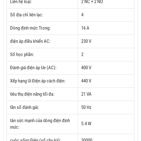
Liên hệ loại:
2 NC + 2 NO
Số địa chỉ liên lạc:
4
Dòng định mức Trong:
16 A
điện áp điều khiển AC:
230 V
Số học phần:
2
Đánh giá điện áp Ue (AC):
400 V
Xếp hạng Ui Điện áp cách điện:
440 V
tiêu thụ điện năng tối đa:
21 VA
tần số đánh giá:
50 Hz
tản sức mạnh của dòng điện định
5.4 W
mức:
cuộc sống Điện (số chu kỳ):
30000