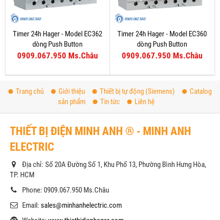
Timer 24h Hager - Model EC362
Timer 24h Hager - Model EC360
dòng Push Button
dòng Push Button
0909.067.950 Ms.Châu
0909.067.950 Ms.Châu
Trang chủ
Giới thiệu
Thiết bị tự động (Siemens)
Catalog
sản phẩm
Tin tức
Liên hệ
THIẾT BỊ ĐIỆN MINH ANH ® - MINH ANH
ELECTRIC
Địa chỉ: Số 20A Đường Số 1, Khu Phố 13, Phường Bình Hưng Hòa,
TP. HCM
Phone: 0909.067.950 Ms.Châu
Email:
sales@minhanhelectric.com