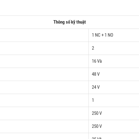
Thông số kỹ thuật
1 NC + 1 NO
2
16 Và
48 V
24 V
1
250 V
250 V