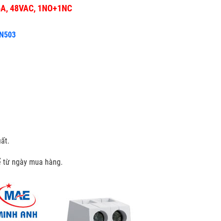
16A, 48VAC, 1NO+1NC
PN503
ất.
kể từ ngày mua hàng.