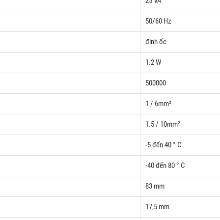
25 VA
50/60 Hz
đinh ốc
1.2 W
500000
1 / 6mm²
1.5 / 10mm²
-5 đến 40 ° C
-40 đến 80 ° C
83 mm
17,5 mm