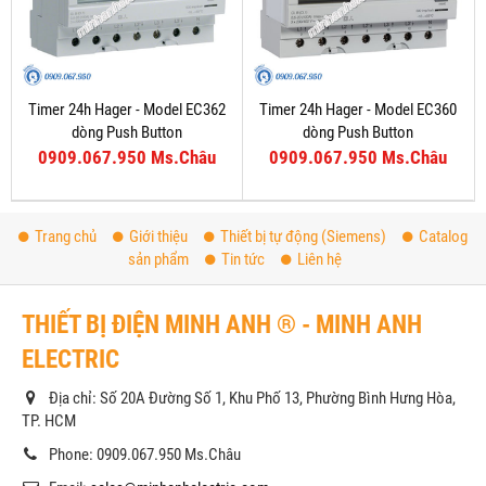
Timer 24h Hager - Model EC362
Timer 24h Hager - Model EC360
dòng Push Button
dòng Push Button
0909.067.950 Ms.Châu
0909.067.950 Ms.Châu
Trang chủ
Giới thiệu
Thiết bị tự động (Siemens)
Catalog
sản phẩm
Tin tức
Liên hệ
THIẾT BỊ ĐIỆN MINH ANH ® - MINH ANH
ELECTRIC
Địa chỉ: Số 20A Đường Số 1, Khu Phố 13, Phường Bình Hưng Hòa,
TP. HCM
Phone: 0909.067.950 Ms.Châu