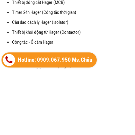
Thiết bị đóng cắt Hager (MCB)
Timer 24h Hager (Công tắc thời gian)
Cầu dao cách ly Hager (isolator)
Thiết bị khởi động từ Hager (Contactor)
Công tắc - Ổ cắm Hager
Thiết bị điện Hager
Hotline: 0909.067.950 Ms.Châu
Cầu dao chống giật RCCB (Hager)
Mặt che chống thấm nước cho công tắc (waterproof)
Cảm biến chuyển động (Motion Detector)
Vỏ tủ điện (Enclosure) của Hager
Thiết bị cắt lọc sét (SPM) của Hager
Máy cắt không khí (ACB) của Hager
Copyright© 2021