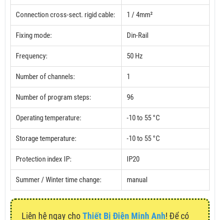
Connection cross-sect. rigid cable:
1 / 4mm²
Fixing mode:
Din-Rail
Frequency:
50 Hz
Number of channels:
1
Number of program steps:
96
Operating temperature:
-10 to 55 °C
Storage temperature:
-10 to 55 °C
Protection index IP:
IP20
Summer / Winter time change:
manual
Liên hệ ngay cho
Thiết Bị Điện Minh Anh
! Để có