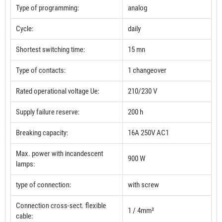
Type of programming:
analog
Cycle:
daily
Shortest switching time:
15 mn
Type of contacts:
1 changeover
Rated operational voltage Ue:
210/230 V
Supply failure reserve:
200 h
Breaking capacity:
16A 250V AC1
Max. power with incandescent
900 W
lamps:
type of connection:
with screw
Connection cross-sect. flexible
1 / 4mm²
cable: