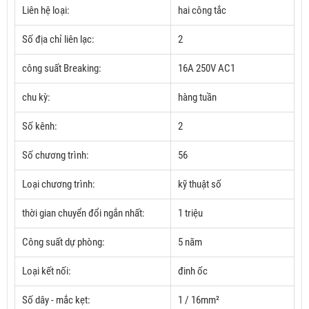
Liên hệ loại:
hai công tắc
Số địa chỉ liên lạc:
2
công suất Breaking:
16A 250V AC1
chu kỳ:
hàng tuần
Số kênh:
2
Số chương trình:
56
Loại chương trình:
kỹ thuật số
thời gian chuyển đổi ngắn nhất:
1 triệu
Công suất dự phòng:
5 năm
Loại kết nối:
đinh ốc
Số dây - mắc kẹt:
1 / 16mm²