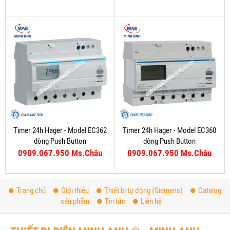
Timer 24h Hager - Model EC362
Timer 24h Hager - Model EC360
dòng Push Button
dòng Push Button
0909.067.950 Ms.Châu
0909.067.950 Ms.Châu
Trang chủ
Giới thiệu
Thiết bị tự động (Siemens)
Catalog
sản phẩm
Tin tức
Liên hệ