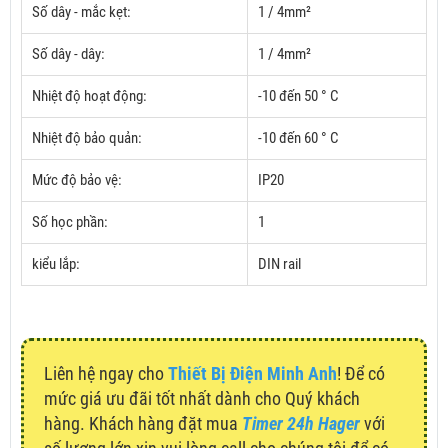
Số dây - mắc kẹt:
1 / 4mm²
Số dây - dây:
1 / 4mm²
Nhiệt độ hoạt động:
-10 đến 50 ° C
Nhiệt độ bảo quản:
-10 đến 60 ° C
Mức độ bảo vệ:
IP20
Số học phần:
1
kiểu lắp:
DIN rail
Liên hệ ngay cho
Thiết Bị Điện Minh Anh
! Để có
mức giá ưu đãi tốt nhất dành cho Quý khách
hàng. Khách hàng đặt mua
Timer 24h Hager
với