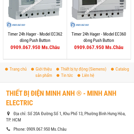
Timer 24h Hager - Model EC362
Timer 24h Hager - Model EC360
dòng Push Button
dòng Push Button
0909.067.950 Ms.Châu
0909.067.950 Ms.Châu
Trang chủ
Giới thiệu
Thiết bị tự động (Siemens)
Catalog
sản phẩm
Tin tức
Liên hệ
THIẾT BỊ ĐIỆN MINH ANH ® - MINH ANH
ELECTRIC
Địa chỉ: Số 20A Đường Số 1, Khu Phố 13, Phường Bình Hưng Hòa,
TP. HCM
Phone: 0909.067.950 Ms.Châu