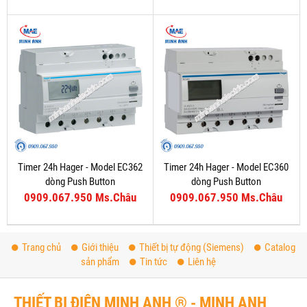
Timer 24h Hager - Model EC362
Timer 24h Hager - Model EC360
dòng Push Button
dòng Push Button
0909.067.950 Ms.Châu
0909.067.950 Ms.Châu
Trang chủ
Giới thiệu
Thiết bị tự động (Siemens)
Catalog
sản phẩm
Tin tức
Liên hệ
THIẾT BỊ ĐIỆN MINH ANH ® - MINH ANH