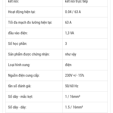
kết nối:
kết nối trực tiếp
Hoạt động hiện tại:
0.04 / 63 A
Tối đa mạch đo lường hiện tại:
63 A
đầu vào điện:
1,3 VA
Số học phần:
3
Sản phẩm được chứng nhận:
như vậy
Loại hình xung:
điện
Nguồn điện cung cấp:
230V +/- 15%
tần số đánh giá:
50/60 Hz
Số dây - mắc kẹt:
1 / 16mm²
Số dây - dây:
1.5 / 16mm²