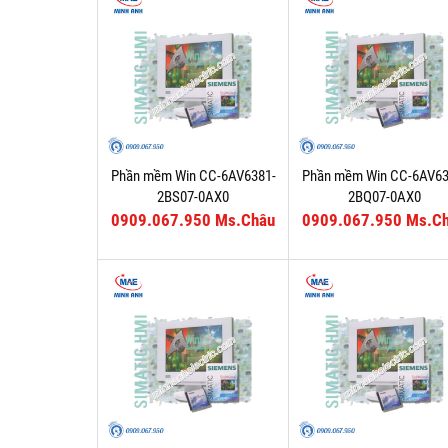
Phần mềm Win CC-6AV6381-
Phần mềm Win CC-6AV63
2BS07-0AX0
2BQ07-0AX0
0909.067.950 Ms.Châu
0909.067.950 Ms.C