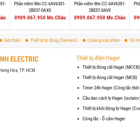
81-
Phần mềm Win CC-6AV6381-
Phần mềm Win CC-6AV6381-
Ph
2BE07-0AX0
2BE07-0AV0
hâu
0909.067.950 Ms.Châu
0909.067.950 Ms.Châu
09
Giới thiệu
Thiết bị tự động (Siemens)
Catalog sản phẩm
Tin tứ
Thiết bị điện Hager
ANH ELECTRIC
Thiết bị đóng cắt Hager (MCCB)
h Hưng Hòa, TP. HCM
Thiết bị đóng cắt Hager (MCB)
Timer 24h Hager (Công tắc thời 
Cầu dao cách ly Hager (isolator
Thiết bị khởi động từ Hager (Co
Công tắc - Ổ cắm Hager