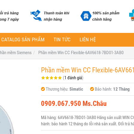
CATALOG SẢN PHẨM
TIN TỨC
LIÊN HỆ
hần mềm Siemens
Phần mềm Win CC Flexible-6AV6618-7BD01-3AB0
Phần mềm Win CC Flexible-6AV66
(
1 đánh giá
)
Thương hiệu:
Simatic
Bảo hành:
12 Tháng
0909.067.950 Ms.Châu
Mã hàng: 6AV6618-7BD01-3AB0 Hãng sản xuất WIN CC 
hành: bảo hành 12 tháng do lỗi nhà sản xuất. Đổi trả h