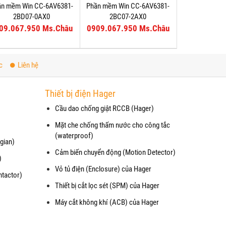
ần mềm Win CC-6AV6381-
Phần mềm Win CC-6AV6381-
2BD07-0AX0
2BC07-2AX0
09.067.950 Ms.Châu
0909.067.950 Ms.Châu
c
Liên hệ
Thiết bị điện Hager
Cầu dao chống giật RCCB (Hager)
Mặt che chống thấm nước cho công tắc
(waterproof)
gian)
Cảm biến chuyển động (Motion Detector)
)
Vỏ tủ điện (Enclosure) của Hager
ntactor)
Thiết bị cắt lọc sét (SPM) của Hager
Máy cắt không khí (ACB) của Hager