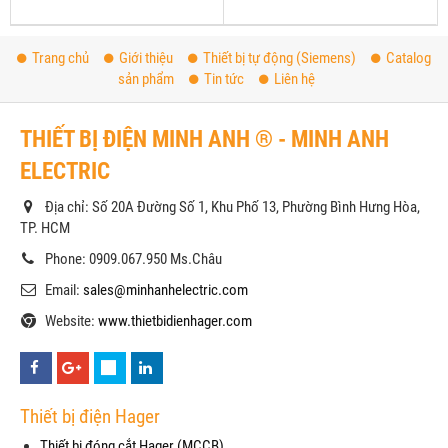
Trang chủ
Giới thiệu
Thiết bị tự động (Siemens)
Catalog
sản phẩm
Tin tức
Liên hệ
THIẾT BỊ ĐIỆN MINH ANH ® - MINH ANH
ELECTRIC
Địa chỉ: Số 20A Đường Số 1, Khu Phố 13, Phường Bình Hưng Hòa,
TP. HCM
Phone: 0909.067.950 Ms.Châu
Email:
sales@minhanhelectric.com
Website:
www.thietbidienhager.com
Thiết bị điện Hager
Thiết bị đóng cắt Hager (MCCB)