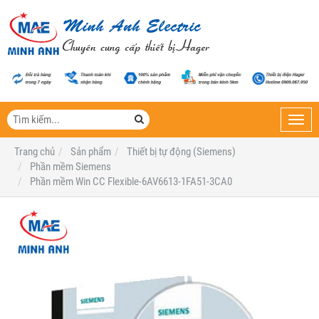
Toggl
navig
Trang chủ
Sản phẩm
Thiết bị tự động (Siemens)
Phần mềm Siemens
Phần mềm Win CC Flexible-6AV6613-1FA51-3CA0