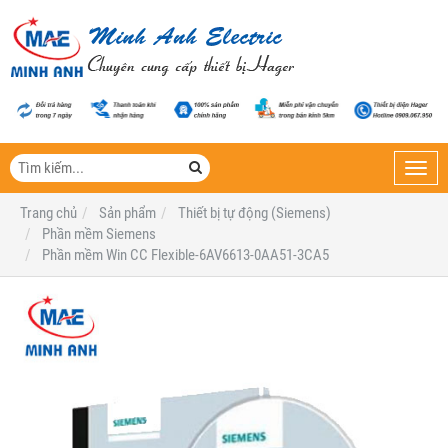
Toggl
navig
Trang chủ
Sản phẩm
Thiết bị tự động (Siemens)
Phần mềm Siemens
Phần mềm Win CC Flexible-6AV6613-0AA51-3CA5