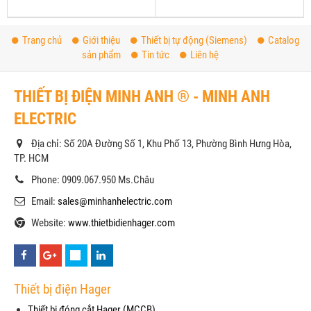
Trang chủ
Giới thiệu
Thiết bị tự động (Siemens)
Catalog
sản phẩm
Tin tức
Liên hệ
THIẾT BỊ ĐIỆN MINH ANH ® - MINH ANH
ELECTRIC
Địa chỉ: Số 20A Đường Số 1, Khu Phố 13, Phường Bình Hưng Hòa,
TP. HCM
Phone: 0909.067.950 Ms.Châu
Email:
sales@minhanhelectric.com
Website:
www.thietbidienhager.com
Thiết bị điện Hager
Thiết bị đóng cắt Hager (MCCB)