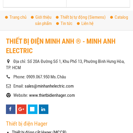
Trang chủ
Giới thiệu
Thiết bị tự động (Siemens)
Catalog
sản phẩm
Tin tức
Liên hệ
THIẾT BỊ ĐIỆN MINH ANH ® - MINH ANH
ELECTRIC
Địa chỉ: Số 20A Đường Số 1, Khu Phố 13, Phường Bình Hưng Hòa,
TP. HCM
Phone: 0909.067.950 Ms.Châu
Email:
sales@minhanhelectric.com
Website:
www.thietbidienhager.com
Thiết bị điện Hager
Thiết bị đóng cắt Hager (MCCB)