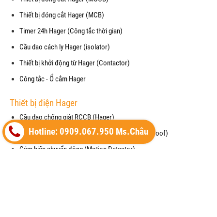
Thiết bị đóng cắt Hager (MCB)
Timer 24h Hager (Công tắc thời gian)
Cầu dao cách ly Hager (isolator)
Thiết bị khởi động từ Hager (Contactor)
Công tắc - Ổ cắm Hager
Thiết bị điện Hager
Cầu dao chống giật RCCB (Hager)
Hotline: 0909.067.950 Ms.Châu
Mặt che chống thấm nước cho công tắc (waterproof)
Cảm biến chuyển động (Motion Detector)
Vỏ tủ điện (Enclosure) của Hager
Thiết bị cắt lọc sét (SPM) của Hager
Máy cắt không khí (ACB) của Hager