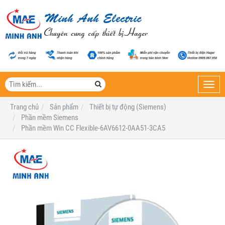
Toggl
navig
Trang chủ
Sản phẩm
Thiết bị tự động (Siemens)
Phần mềm Siemens
Phần mềm Win CC Flexible-6AV6612-0AA51-3CA5