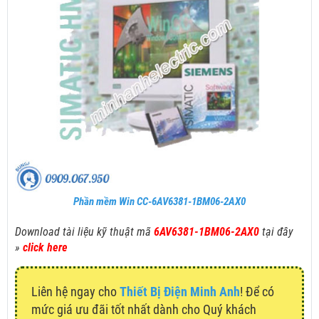
Phần mềm Win CC-6AV6381-1BM06-2AX0
Download tài liệu kỹ thuật mã
6AV6381-1BM06-2AX0
tại đây
»
click here
Liên hệ ngay cho
Thiết Bị Điện Minh Anh
! Để có
mức giá ưu đãi tốt nhất dành cho Quý khách