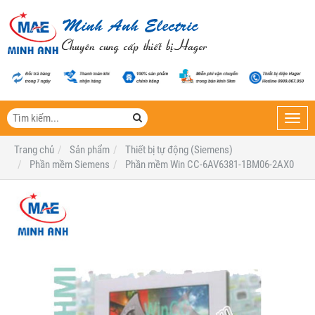
Toggl
navig
Trang chủ
Sản phẩm
Thiết bị tự động (Siemens)
Phần mềm Siemens
Phần mềm Win CC-6AV6381-1BM06-2AX0