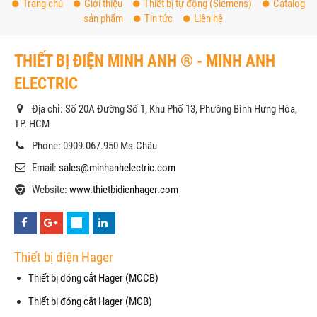
Trang chủ
Giới thiệu
Thiết bị tự động (Siemens)
Catalog
sản phẩm
Tin tức
Liên hệ
THIẾT BỊ ĐIỆN MINH ANH ® - MINH ANH
ELECTRIC
Địa chỉ: Số 20A Đường Số 1, Khu Phố 13, Phường Bình Hưng Hòa,
TP. HCM
Phone: 0909.067.950 Ms.Châu
Email:
sales@minhanhelectric.com
Website:
www.thietbidienhager.com
Thiết bị điện Hager
Thiết bị đóng cắt Hager (MCCB)
Thiết bị đóng cắt Hager (MCB)