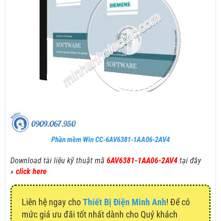
Phần mềm Win CC-6AV6381-1AA06-2AV4
Download tài liệu kỹ thuật mã
6AV6381-1AA06-2AV4
tại đây
»
click here
Liên hệ ngay cho
Thiết Bị Điện Minh Anh
! Để có
mức giá ưu đãi tốt nhất dành cho Quý khách