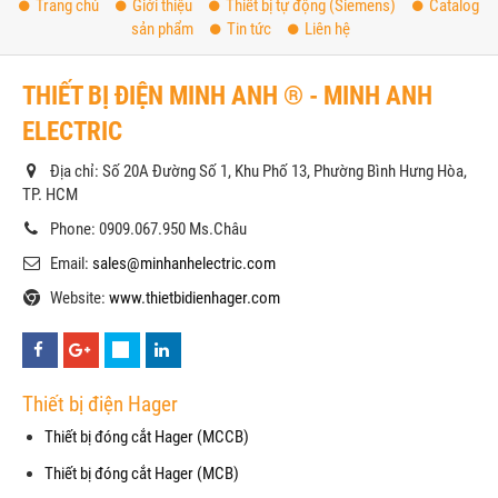
Trang chủ
Giới thiệu
Thiết bị tự động (Siemens)
Catalog
sản phẩm
Tin tức
Liên hệ
THIẾT BỊ ĐIỆN MINH ANH ® - MINH ANH
ELECTRIC
Địa chỉ: Số 20A Đường Số 1, Khu Phố 13, Phường Bình Hưng Hòa,
TP. HCM
Phone: 0909.067.950 Ms.Châu
Email:
sales@minhanhelectric.com
Website:
www.thietbidienhager.com
Thiết bị điện Hager
Thiết bị đóng cắt Hager (MCCB)
Thiết bị đóng cắt Hager (MCB)