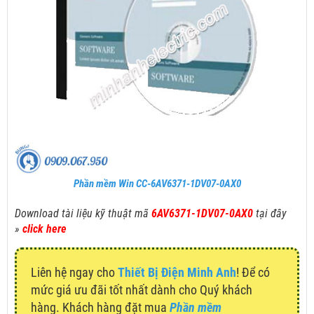
Phần mềm Win CC-6AV6371-1DV07-0AX0
Download tài liệu kỹ thuật mã
6AV6371-1DV07-0AX0
tại đây
»
click here
Liên hệ ngay cho
Thiết Bị Điện Minh Anh
! Để có
mức giá ưu đãi tốt nhất dành cho Quý khách
hàng. Khách hàng đặt mua
Phần mềm