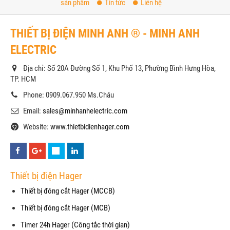
sản phẩm
Tin tức
Liên hệ
THIẾT BỊ ĐIỆN MINH ANH ® - MINH ANH
ELECTRIC
Địa chỉ: Số 20A Đường Số 1, Khu Phố 13, Phường Bình Hưng Hòa,
TP. HCM
Phone: 0909.067.950 Ms.Châu
Email:
sales@minhanhelectric.com
Website:
www.thietbidienhager.com
Thiết bị điện Hager
Thiết bị đóng cắt Hager (MCCB)
Thiết bị đóng cắt Hager (MCB)
Timer 24h Hager (Công tắc thời gian)