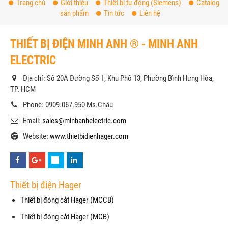
Trang chủ
Giới thiệu
Thiết bị tự động (Siemens)
Catalog
sản phẩm
Tin tức
Liên hệ
THIẾT BỊ ĐIỆN MINH ANH ® - MINH ANH
ELECTRIC
Địa chỉ: Số 20A Đường Số 1, Khu Phố 13, Phường Bình Hưng Hòa,
TP. HCM
Phone: 0909.067.950 Ms.Châu
Email:
sales@minhanhelectric.com
Website:
www.thietbidienhager.com
Thiết bị điện Hager
Thiết bị đóng cắt Hager (MCCB)
Thiết bị đóng cắt Hager (MCB)