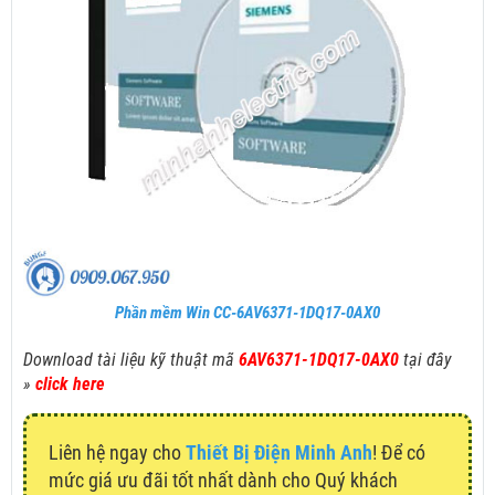
Phần mềm Win CC-6AV6371-1DQ17-0AX0
Download tài liệu kỹ thuật mã
6AV6371-1DQ17-0AX0
tại đây
»
click here
Liên hệ ngay cho
Thiết Bị Điện Minh Anh
! Để có
mức giá ưu đãi tốt nhất dành cho Quý khách