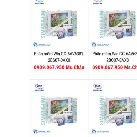
Phần mềm Win CC-6AV6381-
Phần mềm Win CC-6AV63
2BS07-0AX0
2BQ07-0AX0
0909.067.950 Ms.Châu
0909.067.950 Ms.C