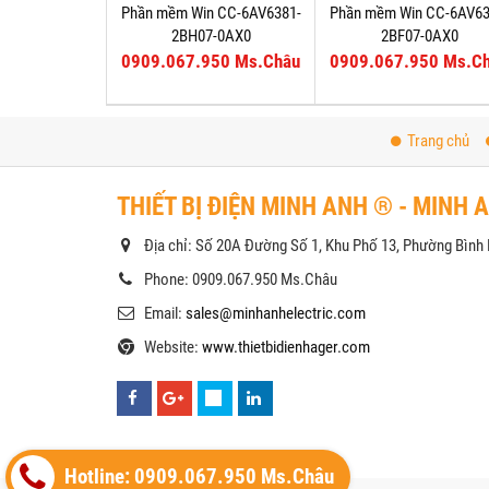
Phần mềm Win CC-6AV6381-
Phần mềm Win CC-6AV63
2BH07-0AX0
2BF07-0AX0
0909.067.950 Ms.Châu
0909.067.950 Ms.C
Trang chủ
THIẾT BỊ ĐIỆN MINH ANH ® - MINH 
Địa chỉ: Số 20A Đường Số 1, Khu Phố 13, Phường Bìn
Phone: 0909.067.950 Ms.Châu
Email:
sales@minhanhelectric.com
Website:
www.thietbidienhager.com
Hotline: 0909.067.950 Ms.Châu