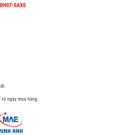
-1DH07-0AX0
ất.
kể từ ngày mua hàng.