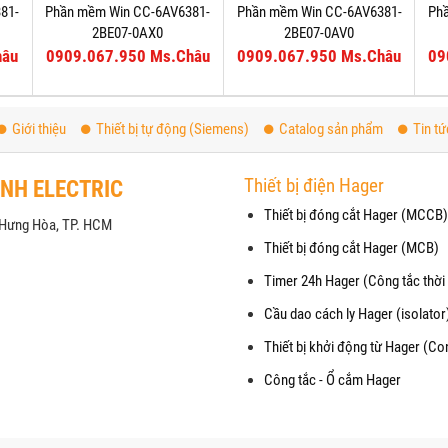
81-
Phần mềm Win CC-6AV6381-
Phần mềm Win CC-6AV6381-
Ph
2BE07-0AX0
2BE07-0AV0
hâu
0909.067.950 Ms.Châu
0909.067.950 Ms.Châu
09
Giới thiệu
Thiết bị tự động (Siemens)
Catalog sản phẩm
Tin tứ
Thiết bị điện Hager
ANH ELECTRIC
Thiết bị đóng cắt Hager (MCCB)
h Hưng Hòa, TP. HCM
Thiết bị đóng cắt Hager (MCB)
Timer 24h Hager (Công tắc thời 
Cầu dao cách ly Hager (isolator
Thiết bị khởi động từ Hager (Co
Công tắc - Ổ cắm Hager