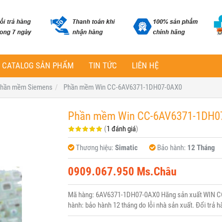
CATALOG SẢN PHẨM
TIN TỨC
LIÊN HỆ
hần mềm Siemens
Phần mềm Win CC-6AV6371-1DH07-0AX0
Phần mềm Win CC-6AV6371-1DH0
(
1 đánh giá
)
Thương hiệu:
Simatic
Bảo hành:
12 Tháng
0909.067.950 Ms.Châu
Mã hàng: 6AV6371-1DH07-0AX0 Hãng sản xuất WIN CC 
hành: bảo hành 12 tháng do lỗi nhà sản xuất. Đổi trả h