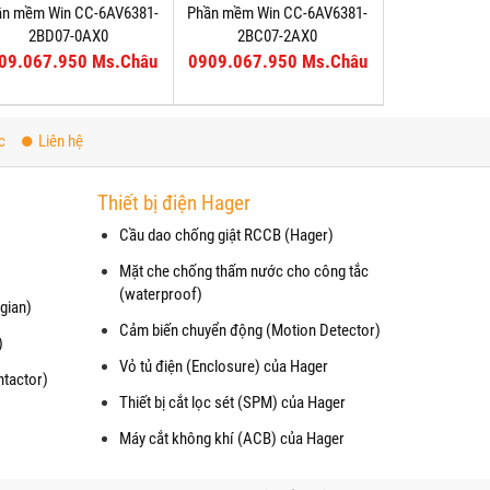
ần mềm Win CC-6AV6381-
Phần mềm Win CC-6AV6381-
2BD07-0AX0
2BC07-2AX0
09.067.950 Ms.Châu
0909.067.950 Ms.Châu
c
Liên hệ
Thiết bị điện Hager
Cầu dao chống giật RCCB (Hager)
Mặt che chống thấm nước cho công tắc
(waterproof)
gian)
Cảm biến chuyển động (Motion Detector)
)
Vỏ tủ điện (Enclosure) của Hager
ntactor)
Thiết bị cắt lọc sét (SPM) của Hager
Máy cắt không khí (ACB) của Hager