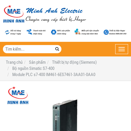
Toggl
navig
Trang chủ
Sản phẩm
Thiết bị tự động (Siemens)
Bộ nguồn Simatic S7-400
Module PLC s7-400 IM461-6ES7461-3AA01-0AA0