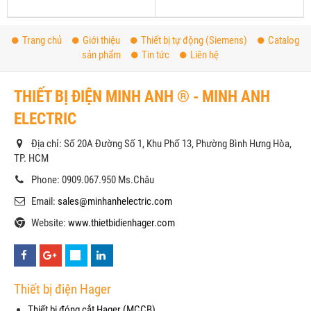
Trang chủ
Giới thiệu
Thiết bị tự động (Siemens)
Catalog
sản phẩm
Tin tức
Liên hệ
THIẾT BỊ ĐIỆN MINH ANH ® - MINH ANH
ELECTRIC
Địa chỉ: Số 20A Đường Số 1, Khu Phố 13, Phường Bình Hưng Hòa,
TP. HCM
Phone: 0909.067.950 Ms.Châu
Email:
sales@minhanhelectric.com
Website:
www.thietbidienhager.com
Thiết bị điện Hager
Thiết bị đóng cắt Hager (MCCB)