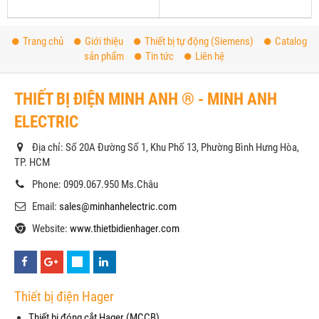
Trang chủ
Giới thiệu
Thiết bị tự động (Siemens)
Catalog
sản phẩm
Tin tức
Liên hệ
THIẾT BỊ ĐIỆN MINH ANH ® - MINH ANH
ELECTRIC
Địa chỉ: Số 20A Đường Số 1, Khu Phố 13, Phường Bình Hưng Hòa,
TP. HCM
Phone: 0909.067.950 Ms.Châu
Email:
sales@minhanhelectric.com
Website:
www.thietbidienhager.com
Thiết bị điện Hager
Thiết bị đóng cắt Hager (MCCB)