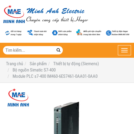
Toggl
navig
Trang chủ
Sản phẩm
Thiết bị tự động (Siemens)
Bộ nguồn Simatic S7-400
Module PLC s7-400 IM460-6ES7461-0AA01-0AA0