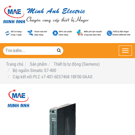
Toggl
navig
Trang chủ
Sản phẩm
Thiết bị tự động (Siemens)
Bộ nguồn Simatic S7-400
Cáp kết nối PLC s7-401-6ES7468-1BF00-0AA0